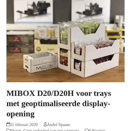
MIBOX D20/D20H voor trays
met geoptimaliseerde display-
opening
11 februari 2020
André Spaans
Dozen
,
Geen onderdeel van een categorie
0 Reacties