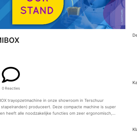
D
 MIBOX
Ka
0 Reacties
OX trayopzetmachine in onze showroom in Terschuur
t stapelranden) produceert. Deze compacte machine is super
en heeft alle noodzakelijke functies om zeer ergonomisch,…
Kl