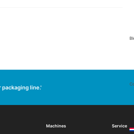
Bl
Co
 packaging line.'
Machines
Service