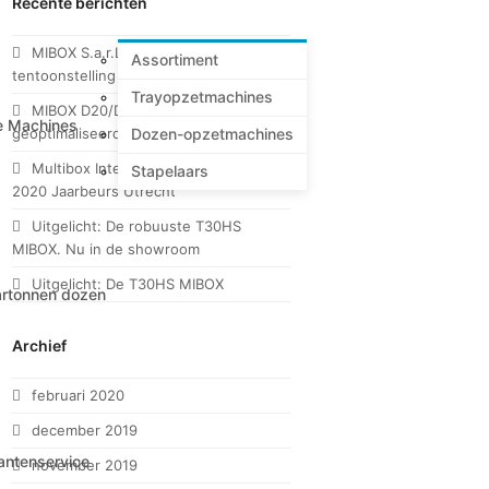
Recente berichten
MIBOX S.a.r.L. op CFIA 2020
Assortiment
tentoonstelling in Rennes
Trayopzetmachines
MIBOX D20/D20H voor trays met
e Machines
Dozen-opzetmachines
geoptimaliseerde display-opening
Multibox International op Empack
Stapelaars
2020 Jaarbeurs Utrecht
Uitgelicht: De robuuste T30HS
MIBOX. Nu in de showroom
Uitgelicht: De T30HS MIBOX
rtonnen dozen
Archief
februari 2020
december 2019
antenservice
november 2019