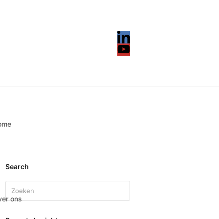
LinkedIn
YouTube
ome
Search
Search
er ons