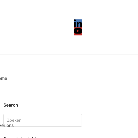
LinkedIn
YouTube
ome
Search
Search
er ons