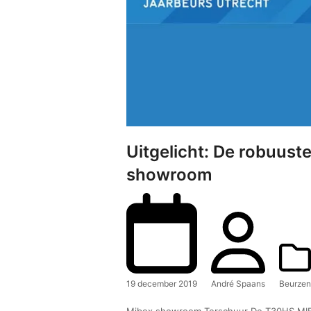
Uitgelicht: De robuus
showroom
19 december 2019
André Spaans
Beurzen