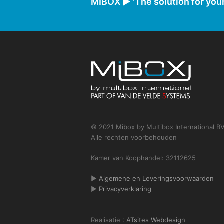
MIBOX ► 'The solution for your
© 2021 Mibox by Multibox International B
Alle rechten voorbehouden
Kamer van Koophandel: 32112625
►
Algemene en Leveringsvoorwaarden
►
Privacyverklaring
Realisatie :
ATsites Webdesign