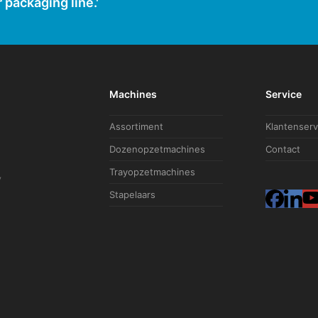
 packaging line.'
Machines
Service
Assortiment
Klantenserv
Dozenopzetmachines
Contact
Trayopzetmachines
V
Stapelaars
F
L
a
i
c
n
e
k
b
e
o
d
o
I