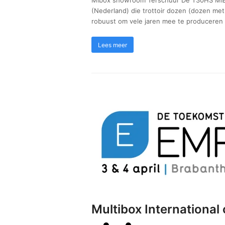
Mibox showroom Terschuur De T30HS MIB
(Nederland) die trottoir dozen (dozen me
robuust om vele jaren mee te produceren 
Lees meer
Multibox Internationa