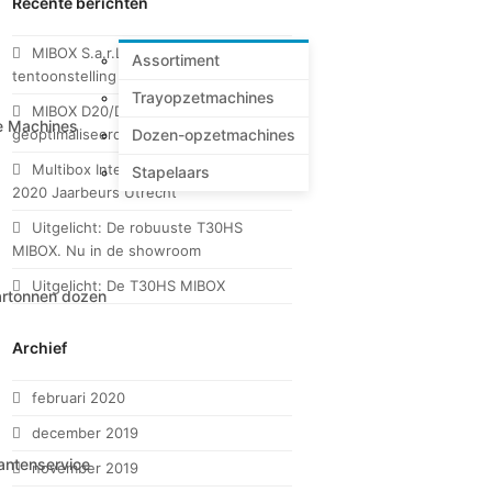
Recente berichten
MIBOX S.a.r.L. op CFIA 2020
Assortiment
tentoonstelling in Rennes
Trayopzetmachines
MIBOX D20/D20H voor trays met
e Machines
Dozen-opzetmachines
geoptimaliseerde display-opening
Multibox International op Empack
Stapelaars
2020 Jaarbeurs Utrecht
Uitgelicht: De robuuste T30HS
MIBOX. Nu in de showroom
Uitgelicht: De T30HS MIBOX
rtonnen dozen
Archief
februari 2020
december 2019
antenservice
november 2019