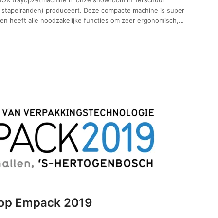
OX trayopzetmachine in onze showroom in Terschuur
t stapelranden) produceert. Deze compacte machine is super
en heeft alle noodzakelijke functies om zeer ergonomisch,…
l op Empack 2019