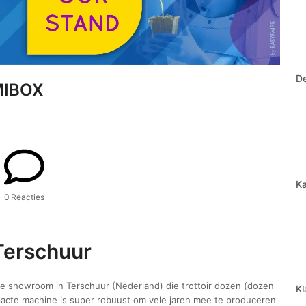
D
 MIBOX
Ka
0 Reacties
Terschuur
 showroom in Terschuur (Nederland) die trottoir dozen (dozen
Kl
acte machine is super robuust om vele jaren mee te produceren