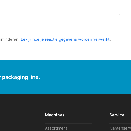
erminderen.
Bekijk hoe je reactie gegevens worden verwerkt
.
 packaging line.'
Machines
Service
Assortiment
Klantenserv