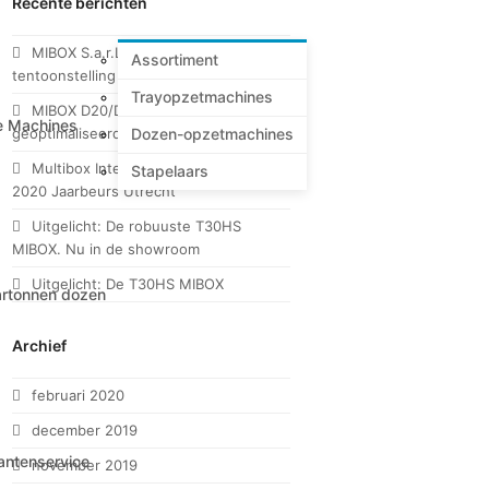
Recente berichten
MIBOX S.a.r.L. op CFIA 2020
Assortiment
tentoonstelling in Rennes
Trayopzetmachines
MIBOX D20/D20H voor trays met
e Machines
Dozen-opzetmachines
geoptimaliseerde display-opening
Multibox International op Empack
Stapelaars
2020 Jaarbeurs Utrecht
Uitgelicht: De robuuste T30HS
MIBOX. Nu in de showroom
Uitgelicht: De T30HS MIBOX
rtonnen dozen
Archief
februari 2020
december 2019
antenservice
november 2019