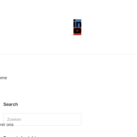
LinkedIn
YouTube
ome
Search
Search
er ons