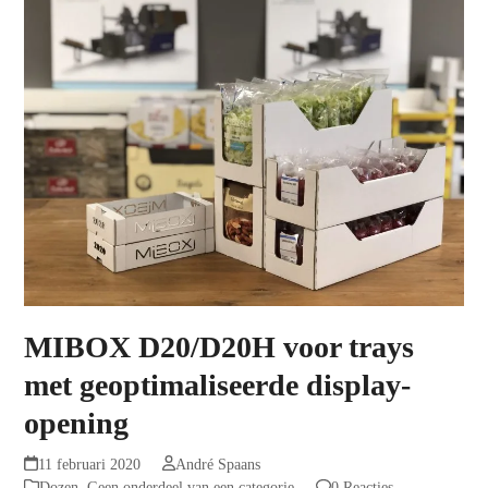
MIBOX D20/D20H voor trays
met geoptimaliseerde display-
opening
11 februari 2020
André Spaans
Dozen
,
Geen onderdeel van een categorie
0 Reacties