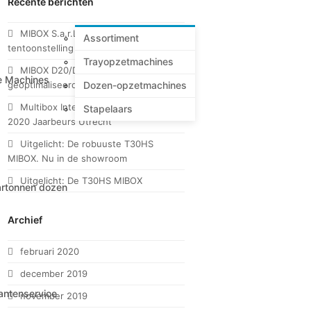
Recente berichten
MIBOX S.a.r.L. op CFIA 2020
Assortiment
tentoonstelling in Rennes
Trayopzetmachines
MIBOX D20/D20H voor trays met
e Machines
Dozen-opzetmachines
geoptimaliseerde display-opening
Multibox International op Empack
Stapelaars
2020 Jaarbeurs Utrecht
Uitgelicht: De robuuste T30HS
MIBOX. Nu in de showroom
Uitgelicht: De T30HS MIBOX
rtonnen dozen
Archief
februari 2020
december 2019
antenservice
november 2019