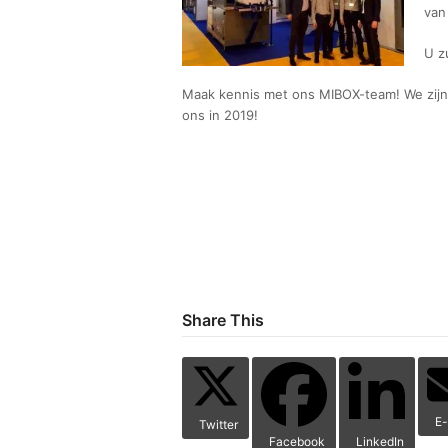
van
U z
Maak kennis met ons MIBOX-team! We zijn e
ons in 2019!
Share This
E-
Twitter
Facebook
LinkedIn