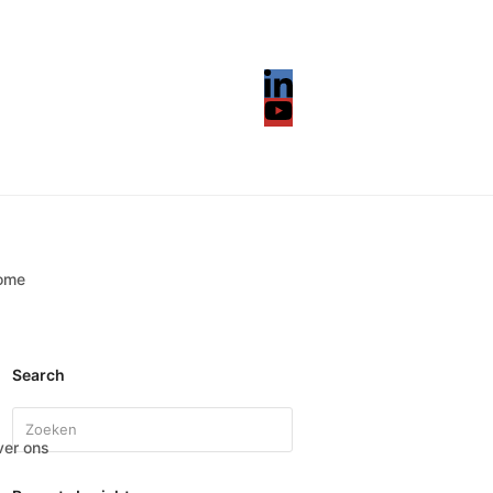
LinkedIn
YouTube
ome
Search
Search
er ons