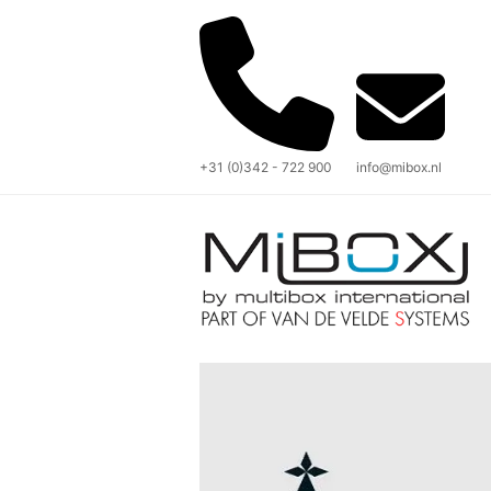
+31 (0)342 - 722 900
info@mibox.nl